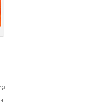
nça,
 e