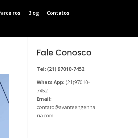
Parceiros
Blog
Contatos
Fale Conosco
Tel: (21) 97010-7452
Whats App:
(21)97010-
7452
Email:
contato@avanteengenha
ria.com