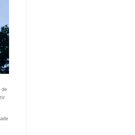
a de
tir
dade