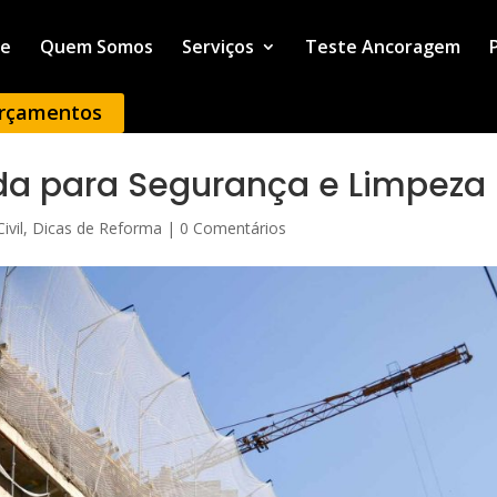
e
Quem Somos
Serviços
Teste Ancoragem
rçamentos
da para Segurança e Limpeza
ivil
,
Dicas de Reforma
|
0 Comentários