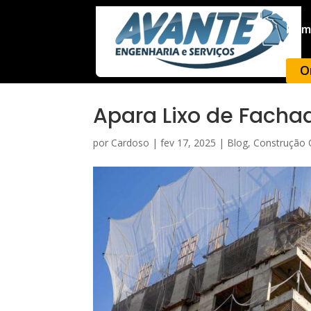
Hom
O
Apara Lixo de Facha
por
Cardoso
|
fev 17, 2025
|
Blog
,
Construção C